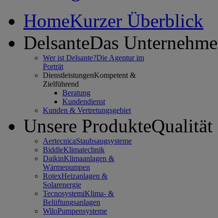
Home
Kurzer Überblick
Delsante
Das Unternehm
Wer ist Delsante?
Die Agentur im
Porträt
Dienstleistungen
Kompetent &
Zielführend
Beratung
Kundendienst
Kunden & Vertretungsgebiet
Unsere Produkte
Qualität
Aertecnica
Staubsaugsysteme
Biddle
Klimatechnik
Daikin
Klimaanlagen &
Wärmepumpen
Rotex
Heizanlagen &
Solarenergie
Tecnosystemi
Klima- &
Belüftungsanlagen
Wilo
Pumpensysteme