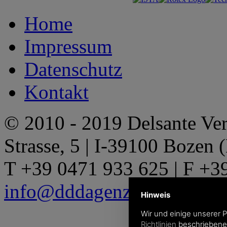
Home
Impressum
Datenschutz
Kontakt
© 2010 - 2019 Delsante Ver
Strasse, 5 | I-39100 Bozen 
T +39 0471 933 625 | F +3
info@dddagenzia.it
| Produ
Hinweis
Wir und einige unserer 
Richtlinien
beschriebene