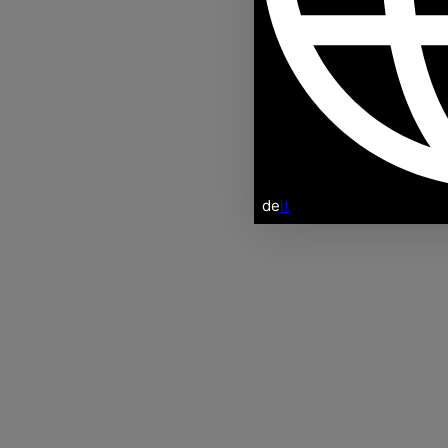
de
it