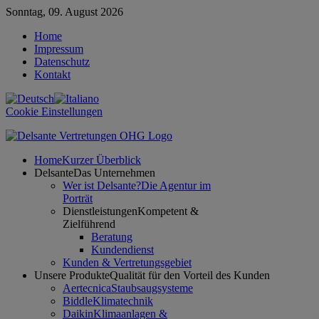
Sonntag, 09. August 2026
Home
Impressum
Datenschutz
Kontakt
Cookie Einstellungen
Home
Kurzer Überblick
Delsante
Das Unternehmen
Wer ist Delsante?
Die Agentur im
Porträt
Dienstleistungen
Kompetent &
Zielführend
Beratung
Kundendienst
Kunden & Vertretungsgebiet
Unsere Produkte
Qualität für den Vorteil des Kunden
Aertecnica
Staubsaugsysteme
Biddle
Klimatechnik
Daikin
Klimaanlagen &