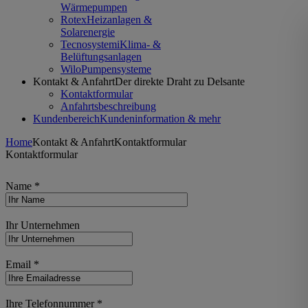
Wärmepumpen
Rotex
Heizanlagen &
Solarenergie
Tecnosystemi
Klima- &
Belüftungsanlagen
Wilo
Pumpensysteme
Kontakt & Anfahrt
Der direkte Draht zu Delsante
Kontaktformular
Anfahrtsbeschreibung
Kundenbereich
Kundeninformation & mehr
Home
Kontakt & Anfahrt
Kontaktformular
Kontaktformular
Name *
Ihr Unternehmen
Email *
Ihre Telefonnummer *