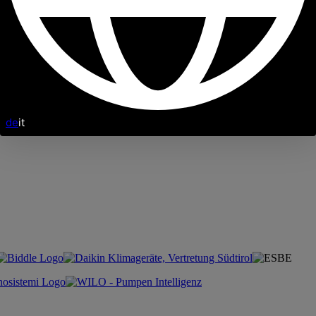
de
it