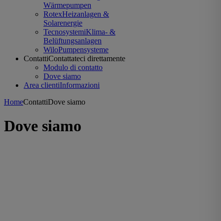
Wärmepumpen
Rotex
Heizanlagen &
Solarenergie
Tecnosystemi
Klima- &
Belüftungsanlagen
Wilo
Pumpensysteme
Contatti
Contattateci direttamente
Modulo di contatto
Dove siamo
Area clienti
Informazioni
Home
Contatti
Dove siamo
Dove siamo