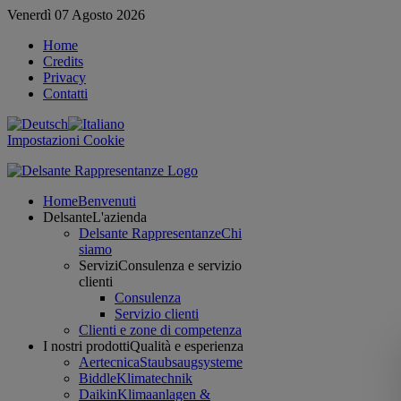
Venerdì 07 Agosto 2026
Home
Credits
Privacy
Contatti
Impostazioni Cookie
Home
Benvenuti
Delsante
L'azienda
Delsante Rappresentanze
Chi
siamo
Servizi
Consulenza e servizio
clienti
Consulenza
Servizio clienti
Clienti e zone di competenza
I nostri prodotti
Qualità e esperienza
Aertecnica
Staubsaugsysteme
Biddle
Klimatechnik
Daikin
Klimaanlagen &