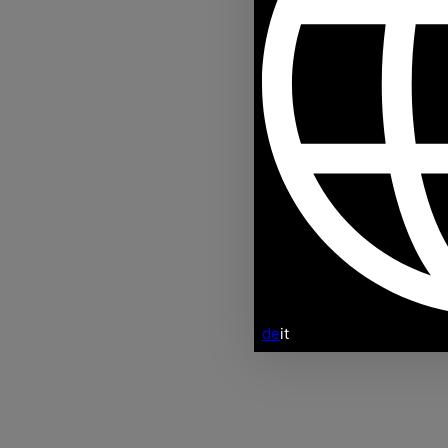
de
it