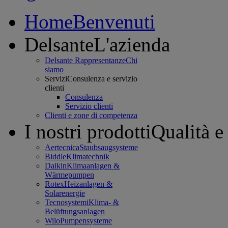
Home
Benvenuti
Delsante
L'azienda
Delsante Rappresentanze
Chi
siamo
Servizi
Consulenza e servizio
clienti
Consulenza
Servizio clienti
Clienti e zone di competenza
I nostri prodotti
Qualità e
Aertecnica
Staubsaugsysteme
Biddle
Klimatechnik
Daikin
Klimaanlagen &
Wärmepumpen
Rotex
Heizanlagen &
Solarenergie
Tecnosystemi
Klima- &
Belüftungsanlagen
Wilo
Pumpensysteme