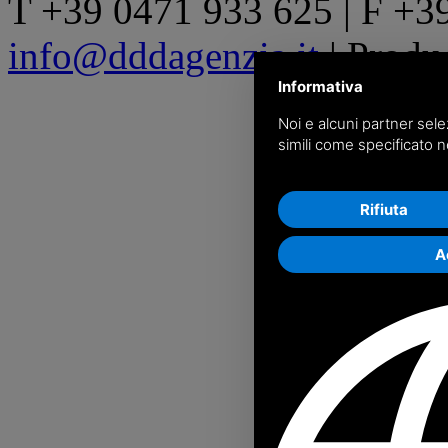
T +39 0471 933 625 | F +3
info@dddagenzia.it
| Produ
Informativa
Noi e alcuni partner sele
simili come specificato n
Rifiuta
A