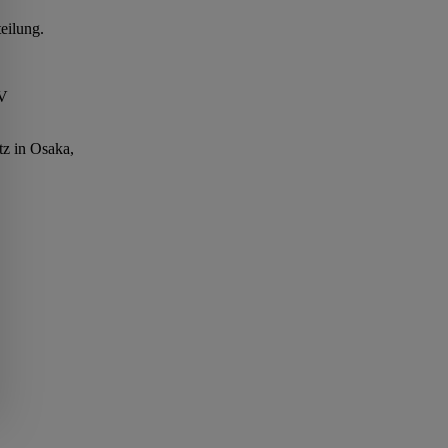
eilung.
NV
tz in Osaka,