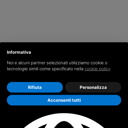
Informativa
Noi e alcuni partner selezionati utilizziamo cookie o
tecnologie simili come specificato nella
cookie policy
.
agen & Solarenergie
Rifiuta
Personalizza
Acconsenti tutti
mbH
in Güglingen bei Heilbronn ist ein Hersteller von kompletten Hei
 Kunststoffen.