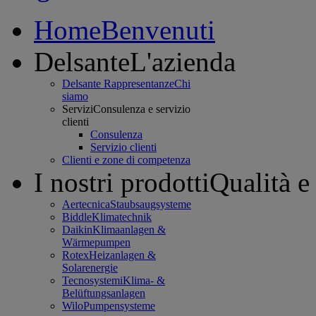
Home
Benvenuti
Delsante
L'azienda
Delsante Rappresentanze
Chi
siamo
Servizi
Consulenza e servizio
clienti
Consulenza
Servizio clienti
Clienti e zone di competenza
I nostri prodotti
Qualità e
Aertecnica
Staubsaugsysteme
Biddle
Klimatechnik
Daikin
Klimaanlagen &
Wärmepumpen
Rotex
Heizanlagen &
Solarenergie
Tecnosystemi
Klima- &
Belüftungsanlagen
Wilo
Pumpensysteme