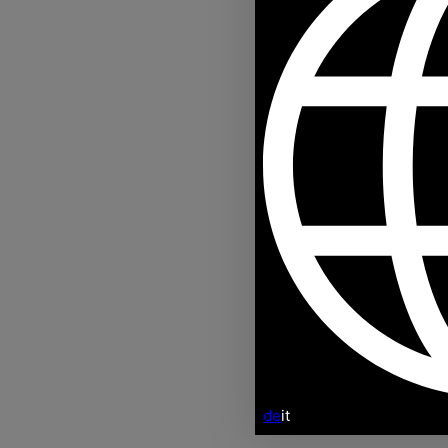
de
it