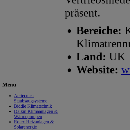
präsent.
Bereiche:
K
Klimatrenn
Land:
UK
Website:
w
Menu
Aertecnica
Staubsaugsysteme
Biddle
Klimatechnik
Daikin
Klimaanlagen &
Wärmepumpen
Rotex
Heizanlagen &
Solarenergie